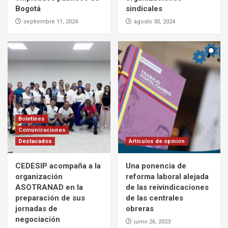
Bogotá
sindicales
septiembre 11, 2024
agosto 30, 2024
Boletines
Comunicaciones
Destacados
Artículos de opinión
CEDESIP acompaña a la
Una ponencia de
organización
reforma laboral alejada
ASOTRANAD en la
de las reivindicaciones
preparación de sus
de las centrales
jornadas de
obreras
negociación
junio 26, 2023