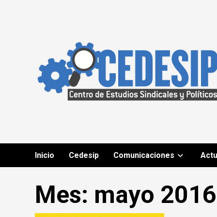
Saltar
al
contenido
Inicio
Cedesip
Comunicaciones
Actu
Mes: mayo 2016