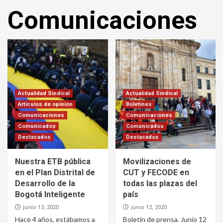
Comunicaciones
Actualidad Sindical
Actualidad Sindical
Artículos de opinión
Boletines
Comunicaciones
Comunicaciones
Comunicados
Comunicados
Destacados
Destacados
Nuestra ETB pública
Movilizaciones de
en el Plan Distrital de
CUT y FECODE en
Desarrollo de la
todas las plazas del
Bogotá Inteligente
país
junio 13, 2020
junio 12, 2020
Hace 4 años, estábamos a
Boletín de prensa. Junio 12