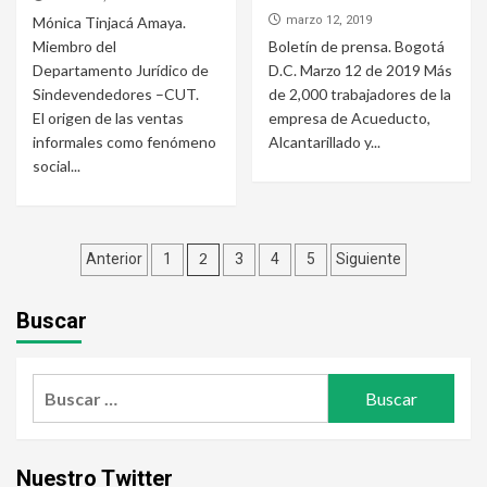
Mónica Tinjacá Amaya.
marzo 12, 2019
Miembro del
Boletín de prensa. Bogotá
Departamento Jurídico de
D.C. Marzo 12 de 2019 Más
Sindevendedores –CUT.
de 2,000 trabajadores de la
El origen de las ventas
empresa de Acueducto,
informales como fenómeno
Alcantarillado y...
social...
Navegación
2
Anterior
1
3
4
5
Siguiente
de
Buscar
entradas
Buscar:
Nuestro Twitter